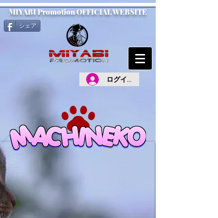
MIYABI Promotion OFFICIAL WEBSITE
シェア
ログイン