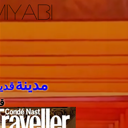
IYABI
مدينة
قدي
ق