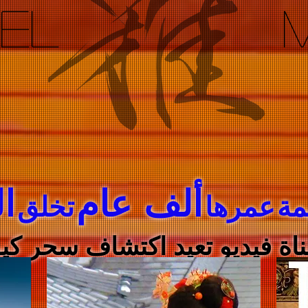
EL
M
ألف عام
ا
مة
عمرها
تخلق
ناة فيديو تعيد اكتشاف سحر كيو