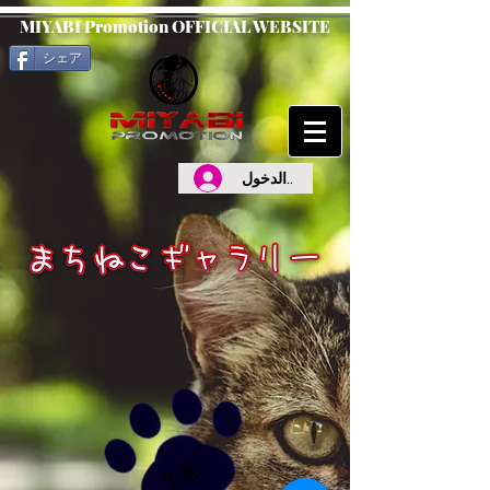
MIYABI Promotion OFFICIAL WEBSITE
シェア
تسجيل الدخول
​
下
京