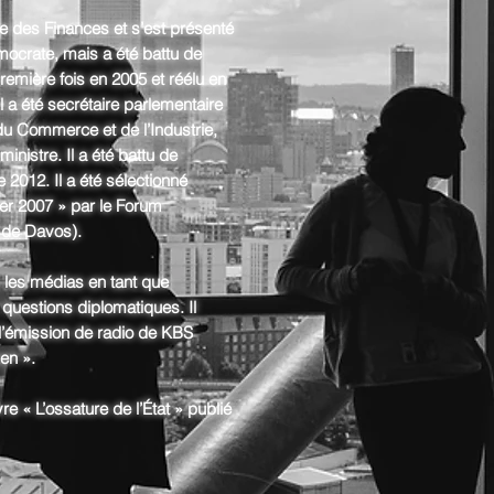
ère des Finances et s’est présenté
ocrate, mais a été battu de
 première fois en 2005 et réélu en
l a été secrétaire parlementaire
du Commerce et de l’Industrie,
ministre. Il a été battu de
 2012. Il a été sélectionné
r 2007 » par le Forum
 de Davos).
ns les médias en tant que
questions diplomatiques. Il
l’émission de radio de KBS
en ».
vre « L’ossature de l’État » publié