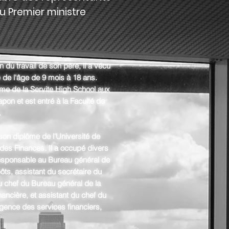
du Premier ministre
 du travail de son père, il a vécu
 de l'âge de 9 mois à 18 ans.
me de la Servite High School aux
apon et est entré à la Faculté de
.
son diplôme de l'Université de
re des Finances. Il a occupé divers
esponsable au Bureau général de
ôts, assistant du secrétaire du
u chef du Bureau général de la
inancière, et assistant du chef du
gence des services financiers,