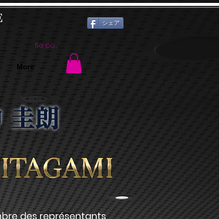
E
シェア
Se connecter
More
 圭朗
bre des représentants