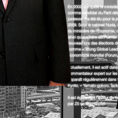
En 2002, il a quitté le minist
comme candidat du Parti dém
justesse. Il a été élu pour la
2009. Sous le cabinet Noda, i
du ministère de l’Économie, 
ainsi qu’auxiliaire du Premier 
nouveau lors des élections de
comme « Young Global Leade
économique mondial (Forum
Actuellement, il est actif da
commentateur expert sur les 
apparaît régulièrement dans 
Kyoto, « Yamato-gokoro Tank
Il est également l’auteur du li
par Zō no Mori Shobō.