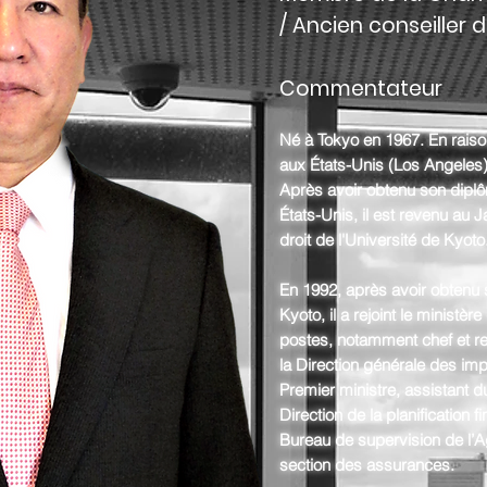
/ Ancien conseiller 
Commentateur
Né à Tokyo en 1967. En raison
aux États-Unis (Los Angeles)
Après avoir obtenu son diplô
États-Unis, il est revenu au J
droit de l'Université de Kyoto
En 1992, après avoir obtenu 
Kyoto, il a rejoint le ministè
postes, notamment chef et r
la Direction générale des imp
Premier ministre, assistant d
Direction de la planification f
Bureau de supervision de l’A
section des assurances.