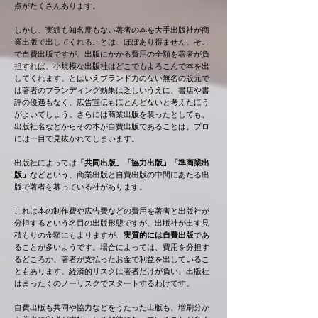
点がたくさんあります。
しかし、実績も知名度もない著者の本を大手出版社が商
業出版で出してくれることは、ほぼあり得ません。そこ
で自費出版ですが、
出版にかかる費用の全額を著者が負
担すれば、小規模な出版社はどこでもよろこんで本を出
してくれます。とはいえ
ブランド力のない無名の版元で
は著者のブランディング効果は乏しいうえに
、書店や書
評の優遇もなく、広告宣伝もほとんどないと考えたほう
がよいでしょう。
さらには商業出版を装ったとしても、
出版社名などからその本が自費出版であることは、
プロ
には一目で見抜かれてしまいます。
出版社によっては
「共同出版」「協力出版」「準商業出
版」
などという、商業出版と自費出版の中間にあたる出
版で著者を募っている社があります。
これは本の制作費や広告費などの費用を著者と出版社が
分担するという名目の出版形態ですが、出版社が出す見
積もりの金額にもよりますが、
実質的には自費出版
であ
ることが多いようです。場合によっては、費用を分担す
るどころか、著者が支払ったお金で利益を出しているこ
ともあります。
経済的リスクは著者だけが負い、出版社
はまったくのノーリスクでスタートするわけです。
自費出版も共同や協力などをうたった出版も、増刷分か