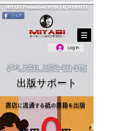
MIYABI Promotion OFFICIAL WEBSITE
シェア
Log In
出版サポート
書店
流通
紙
書籍
出版
に
する
の
を
０