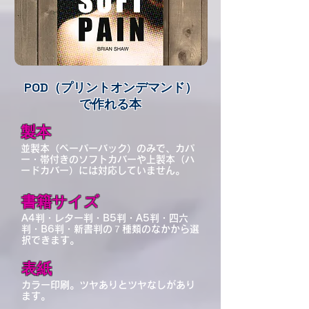
POD（プリントオンデマンド）
で作れる本
​製本
並製本（ペーパーバック
）のみで、カパ
ー・帯付きのソフトカバーや上製本（ハ
ードカバー）には対応していません。
​書籍サイズ
A4判・レター判・B5判・A5判・四六
判・B6判・新書判の７種類のなかから選
択できます。
​表紙
カラー印刷。ツヤありとツヤなしがあり
ます。