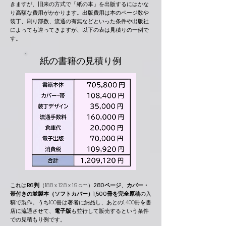
きますが
、旧来の方式で「紙の本」を出版する
には
かな
り
高額な費用がかかります。出版費用は
本のページ数や
装丁、刷り部数、流通の有無などといった
条件や
出版社
によっても違ってきますが、以下の表は見積りの一例で
す。
​紙の書籍の見積り例
これは
B6判
（18.8 x 12.8 x 1.9 cm）
280ページ
、
カバー・
帯付きの
並製本（ソフトカバー）
1,500冊を完全原稿
の入
稿で製作
。うち100冊は著者に納品し、あとの1,400冊を
書
店に流通させて
、
電子版
も並行して販売するという条件
での見積もり例です。