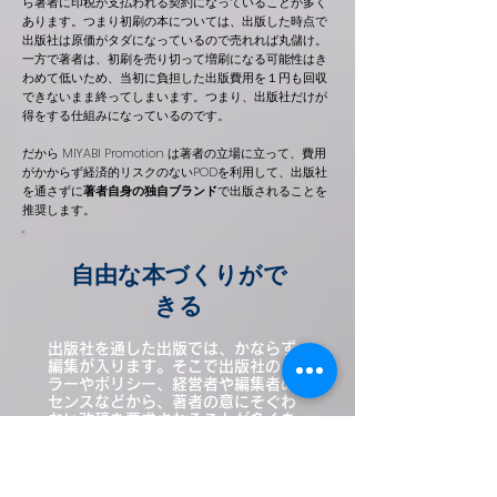
ら著者に印税が支払われる契約になっている
ことが多く
あります。つまり初刷の本については、出版した時点で
出版社は原価がタダになっているので売れれば丸儲け。
一方で著者は、初刷を売り切って増刷になる可能性はき
わめて低いため、当初に負担した出版費用を１円も回収
できないまま終ってしまいます。つまり、出版社だけが
得をする仕組みになっているのです。
だから
MIYABI Promotion は著者の立場に立って、費用
がかからず経済的リスクのない
PODを利用して、
出版社
を通さずに
著者自身の独自ブランド
で出版されることを
推奨します。
自由な本づくりがで
きる
出版社を通した出版では、かならず
編集が入ります。そこで出版社
のカ
ラーやポリシー、経営者や編集者の
センスなどから、著者の意にそぐわ
ない改稿を要求されることが多くあ
ります。
その点、PODを利用したセルフ出版
なら、著者の望むとおり
の本を自由