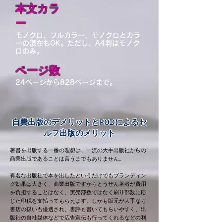
​本文カラ
ー
モノクロ、フルカラー、モノクロとカラ
ーの混在もOK。ただし、A4判はモノク
ロのみ。
​ページ数
24ページから828ページまで。
自費出版のデメリットとPODによるセ
ルフ出版のメリット
著書を出版する一番の理想は、一流の大手出版社からの
商業出版であることは言うまでもありません。
有名な出版社で本を出したというだけでもブランディン
グ効果は大きく、商業出版ですからとうぜん著者が費用
を負担することはなく、実売部数ではなく刷り部数に応
じた印税を支払ってもらえます。しかも版元が大手なら
書店の扱いも優遇され、書評も書いてもらいやすく、出
版社の自社媒体などで広告宣伝も行ってくれるなどの利