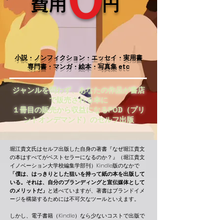
費用
円
​小説・ノンフィクション・エッセイ・実用書
専門書・マンガ・絵本・写真集 etc
ジャンルを問わず、あなたの作品が書店
で販売される本に
​１冊目の販売から収益になるPOD（プリ
ントオンデマンド）のセルフ出版
堀江貴文氏は
セルフ出版した自身の著書『なぜ堀江貴文
の本はすべてがベストセラーになるのか？』（堀江貴文
イノベーション大学校編集学部
刊
）Kindle版のなかで
「僕は、はっきりとした狙いを持って紙の本を出版して
いる。それは、自分のブランディングと宣伝媒体として
のメリットだ」
と述べていますが
、著書はブランドイメ
ージを構築するためには不可欠なツールといえます。
しかし、電子書籍（Kindle）なら少ないコストで出版で