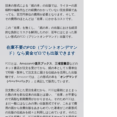
旧来の形式による「紙の本」の出版では、ライターの原
稿料や編集代などの経費のかかっていない完全原稿であ
っても、百万円単位の費用が必要となります。そして、
その費用のほとんどは「在庫」にかかる
コストです。
​この「在庫」を無くし、「紙の本」の出版における
経済
的な負担とリスクを解消したのが、近年にはじまった新
しい形式のPOD（プリントオンデマンド）出版です。
在庫不要のPOD（プリントオンデマン
ド）なら資金ゼロでも出版できます
PODとは、
Amazon
や
楽天ブックス
、
三省堂書店
などの
ネット書店が注文を受けてから、紙の本として１冊単位
で印刷・製本して注文主に届ける仕組みを活用した出版
物です。Amazonでは、この形式の本を「
オンデマンド
（ペーパーバック）
」と表記して販売しています
。
​注文数に応じた受注生産だから、
PODは最初にまとまっ
た数の本を刷る従来の出版とは違い、「在庫」が不要な
ので高額な初期費用がかかりません。そのためPODは、
まだ一般にはなじみの薄い出版形式ですが
、これまで費
用の面から自費出版をあきらめていた著者がこの新形式
の出版の仕組みを続々と利用しはじめています。​そのニ
ーズを反映して、POD出版を代行するサービスを提供す