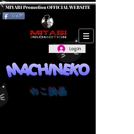
MIYABI Promotion OFFICIAL WEBSITE
シェア
Log In
​ねこ動画